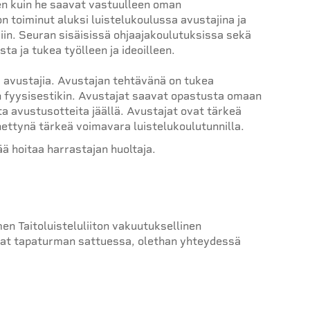
en kuin he saavat vastuulleen oman
n toiminut aluksi luistelukoulussa avustajina ja
viin. Seuran sisäisissä ohjaajakoulutuksissa sekä
ta ja tukea työlleen ja ideoilleen.
 avustajia. Avustajan tehtävänä on tukea
uin fyysisestikin. Avustajat saavat opastusta omaan
ta avustusotteita jäällä. Avustajat ovat tärkeä
nettynä tärkeä voimavara luistelukoulutunnilla.
ä hoitaa harrastajan huoltaja.
en Taitoluisteluliiton vakuutuksellinen
uvat tapaturman sattuessa, olethan yhteydessä