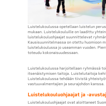
Luistelukoulussa opetellaan luistelun perust
mukaan. Luistelukouluille on laadittu yhtei
luistelukouluohjaajat suunnittelevat ryhmäns
Kausisuunnitelmassa on otettu huomioon myö
luistelukoulussa jo useamman vuoden. Pient
toteudu kokonaisuudessaan.
Luistelukoulussa harjoitellaan ryhmässä toim
itsenäistymisen taitoja. Luistelutaitoja kehi
Luistelukoulussa tehdään tiivistä yhteisty
vastuuvalmentajien ja seurajohdon kanssa.
Luistelukouluohjaajat ja -avusta
Luistelukouluohjaajat ovat aloittaneet Suome