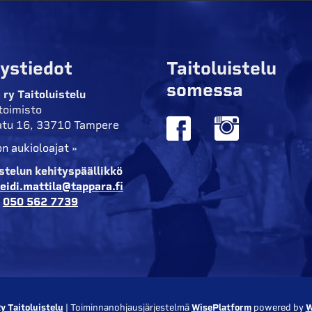
ystiedot
Taitoluistelu
somessa
 ry Taitoluistelu
toimisto
tu 16, 33710 Tampere
n aukioloajat »
istelun kehityspäällikkö
eidi.mattila@tappara.fi
:
050 562 7739
y Taitoluistelu
| Toiminnanohjausjärjestelmä
WisePlatform
powered by
W