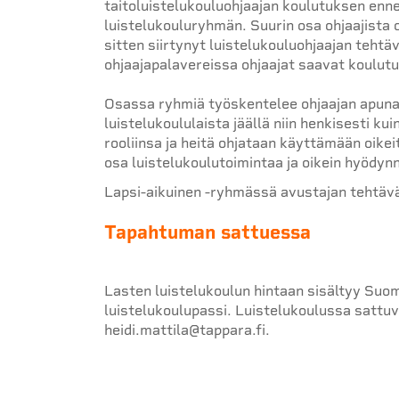
taitoluistelukouluohjaajan koulutuksen enn
luistelukouluryhmän. Suurin osa ohjaajista o
sitten siirtynyt luistelukouluohjaajan tehtä
ohjaajapalavereissa ohjaajat saavat koulutus
Osassa ryhmiä työskentelee ohjaajan apuna
luistelukoululaista jäällä niin henkisesti k
rooliinsa ja heitä ohjataan käyttämään oikei
osa luistelukoulutoimintaa ja oikein hyödyn
Lapsi-aikuinen -ryhmässä avustajan tehtävä
Tapahtuman sattuessa
Lasten luistelukoulun hintaan sisältyy Suom
luistelukoulupassi. Luistelukoulussa satt
heidi.mattila@tappara.fi.