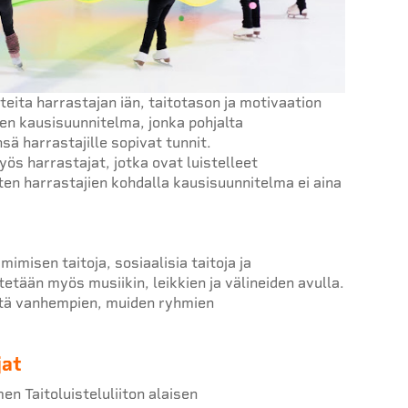
eita harrastajan iän, taitotason ja motivaation
nen kausisuunnitelma, jonka pohjalta
ä harrastajille sopivat tunnit.
s harrastajat, jotka ovat luistelleet
en harrastajien kohdalla kausisuunnitelma ei aina
imisen taitoja, sosiaalisia taitoja ja
tetään myös musiikin, leikkien ja välineiden avulla.
ötä vanhempien, muiden ryhmien
jat
n Taitoluisteluliiton alaisen