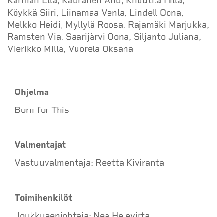
Karman Ella, Kauranen Anu, Knuutila Hilla,
Köykkä Siiri, Liinamaa Venla, Lindell Oona,
Melkko Heidi, Myllylä Roosa, Rajamäki Marjukka,
Ramsten Via, Saarijärvi Oona, Siljanto Juliana,
Vierikko Milla, Vuorela Oksana
Ohjelma
Born for This
Valmentajat
Vastuuvalmentaja: Reetta Kiviranta
Toimihenkilöt
Joukkueenjohtaja: Nea Helevirta