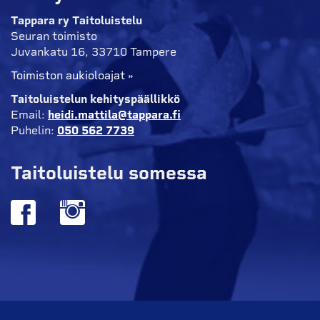
Tappara ry Taitoluistelu
Seuran toimisto
Juvankatu 16, 33710 Tampere
Toimiston aukioloajat »
Taitoluistelun kehityspäällikkö
Email:
heidi.mattila@tappara.fi
Puhelin:
050 562 7739
Taitoluistelu somessa