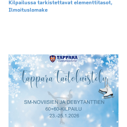
Kilpailussa tarkistettavat elementtitasot,
Ilmoituslomake