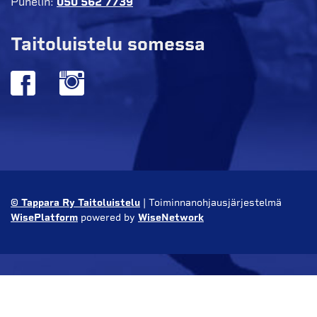
Puhelin:
050 562 7739
Taitoluistelu somessa
© Tappara Ry Taitoluistelu
| Toiminnanohjausjärjestelmä
WisePlatform
powered by
WiseNetwork