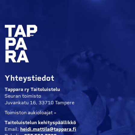
Yhteystiedot
Tappara ry Taitoluistelu
Seuran toimisto
Juvankatu 16, 33710 Tampere
Toimiston aukioloajat »
Taitoluistelun kehityspäällikkö
Email:
heidi.mattila@tappara.fi