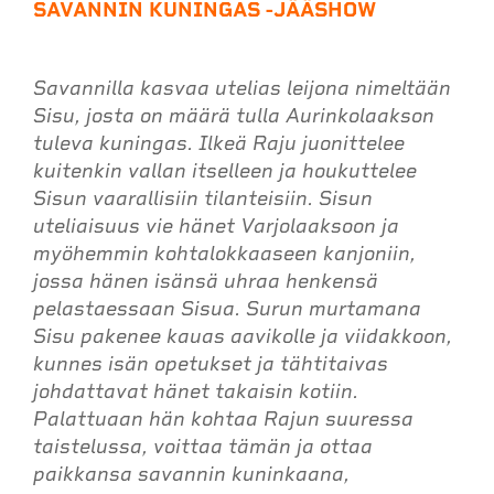
SAVANNIN KUNINGAS -JÄÄSHOW
Savannilla kasvaa utelias leijona nimeltään
Sisu, josta on määrä tulla Aurinkolaakson
tuleva kuningas. Ilkeä Raju juonittelee
kuitenkin vallan itselleen ja houkuttelee
Sisun vaarallisiin tilanteisiin. Sisun
uteliaisuus vie hänet Varjolaaksoon ja
myöhemmin kohtalokkaaseen kanjoniin,
jossa hänen isänsä uhraa henkensä
pelastaessaan Sisua. Surun murtamana
Sisu pakenee kauas aavikolle ja viidakkoon,
kunnes isän opetukset ja tähtitaivas
johdattavat hänet takaisin kotiin.
Palattuaan hän kohtaa Rajun suuressa
taistelussa, voittaa tämän ja ottaa
paikkansa savannin kuninkaana,