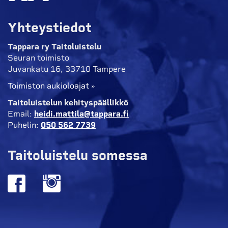
Yhteystiedot
Tappara ry Taitoluistelu
Seuran toimisto
Juvankatu 16, 33710 Tampere
Toimiston aukioloajat »
Taitoluistelun kehityspäällikkö
Email:
heidi.mattila@tappara.fi
Puhelin:
050 562 7739
Taitoluistelu somessa