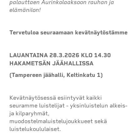
palauttaen Aurinkolaaksoon rauhan ja
elämänilon!
Tervetuloa seuraamaan kevätnäytöstämme
LAUANTAINA 28.3.2026 KLO 14.30
HAKAMETSÄN JÄÄHALLISSA
(Tampereen jäähalli, Keltinkatu 1)
Kevätnäytösessä esiintyvät kaikki
seuramme luistelijat - yksinluistelun alkeis-
ja kilparyhmät,
muodostelmaluistelujoukkueet sekä
luistelukoululaiset.