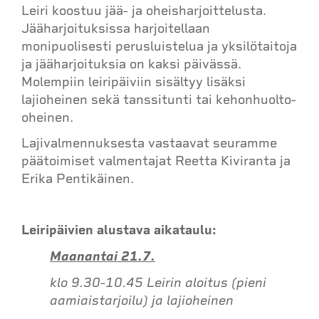
Leiri koostuu jää- ja oheisharjoittelusta.
Jääharjoituksissa harjoitellaan
monipuolisesti perusluistelua ja yksilötaitoja
ja jääharjoituksia on kaksi päivässä.
Molempiin leiripäiviin sisältyy lisäksi
lajioheinen sekä tanssitunti tai kehonhuolto-
oheinen.
Lajivalmennuksesta vastaavat seuramme
päätoimiset valmentajat Reetta Kiviranta ja
Erika Pentikäinen.
Leiripäivien alustava aikataulu:
Maanantai 21.7.
klo 9.30-10.45 Leirin aloitus (pieni
aamiaistarjoilu) ja lajioheinen