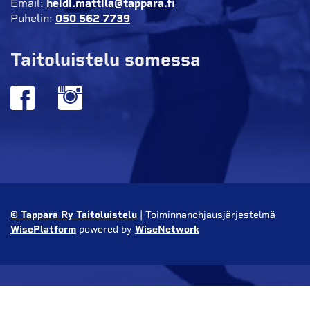
Email:
heidi.mattila@tappara.fi
Puhelin:
050 562 7739
Taitoluistelu somessa
© Tappara Ry Taitoluistelu
| Toiminnanohjausjärjestelmä
WisePlatform
powered by
WiseNetwork