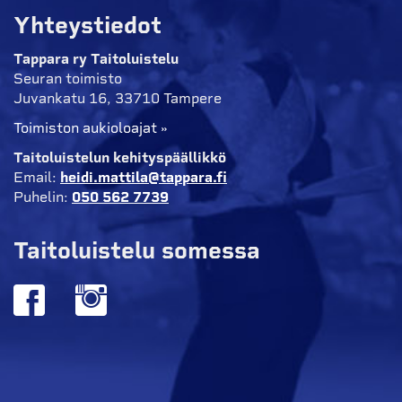
Yhteystiedot
Tappara ry Taitoluistelu
Seuran toimisto
Juvankatu 16, 33710 Tampere
Toimiston aukioloajat »
Taitoluistelun kehityspäällikkö
Email:
heidi.mattila@tappara.fi
Puhelin:
050 562 7739
Taitoluistelu somessa