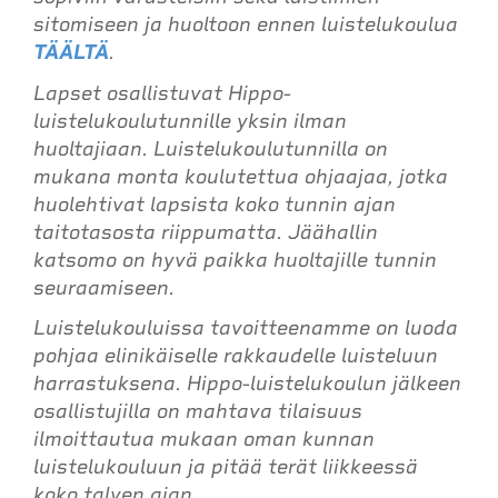
sitomiseen ja huoltoon ennen luistelukoulua
TÄÄLTÄ
.
Lapset osallistuvat Hippo-
luistelukoulutunnille yksin ilman
huoltajiaan. Luistelukoulutunnilla on
mukana monta koulutettua ohjaajaa, jotka
huolehtivat lapsista koko tunnin ajan
taitotasosta riippumatta. Jäähallin
katsomo on hyvä paikka huoltajille tunnin
seuraamiseen.
Luistelukouluissa tavoitteenamme on luoda
pohjaa elinikäiselle rakkaudelle luisteluun
harrastuksena. Hippo-luistelukoulun jälkeen
osallistujilla on mahtava tilaisuus
ilmoittautua mukaan oman kunnan
luistelukouluun ja pitää terät liikkeessä
koko talven ajan.