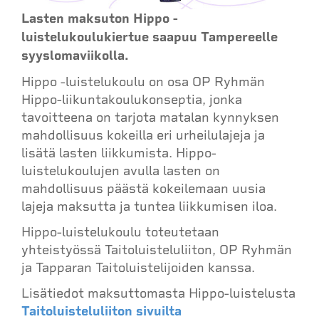
Lasten maksuton Hippo -
luistelukoulukiertue saapuu Tampereelle
syyslomaviikolla.
Hippo -luistelukoulu on osa OP Ryhmän
Hippo-liikuntakoulukonseptia, jonka
tavoitteena on tarjota matalan kynnyksen
mahdollisuus kokeilla eri urheilulajeja ja
lisätä lasten liikkumista. Hippo-
luistelukoulujen avulla lasten on
mahdollisuus päästä kokeilemaan uusia
lajeja maksutta ja tuntea liikkumisen iloa.
Hippo-luistelukoulu toteutetaan
yhteistyössä Taitoluisteluliiton, OP Ryhmän
ja Tapparan Taitoluistelijoiden kanssa.
Lisätiedot maksuttomasta Hippo-luistelusta
Taitoluisteluliiton sivuilta