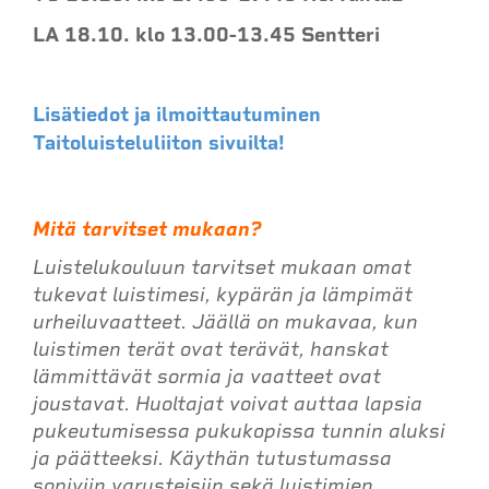
LA 18.10. klo 13.00-13.45 Sentteri
Lisätiedot ja ilmoittautuminen
Taitoluisteluliiton sivuilta!
Mitä tarvitset mukaan?
Luistelukouluun tarvitset mukaan omat
tukevat luistimesi, kypärän ja lämpimät
urheiluvaatteet. Jäällä on mukavaa, kun
luistimen terät ovat terävät, hanskat
lämmittävät sormia ja vaatteet ovat
joustavat. Huoltajat voivat auttaa lapsia
pukeutumisessa pukukopissa tunnin aluksi
ja päätteeksi. Käythän tutustumassa
sopiviin varusteisiin sekä luistimien