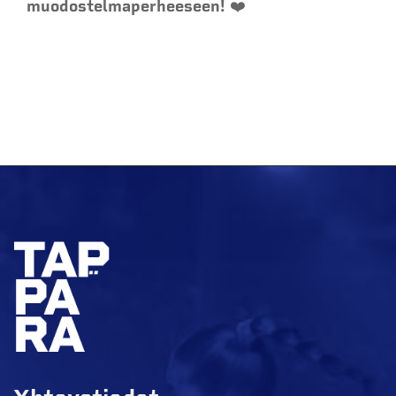
muodostelmaperheeseen!
❤️