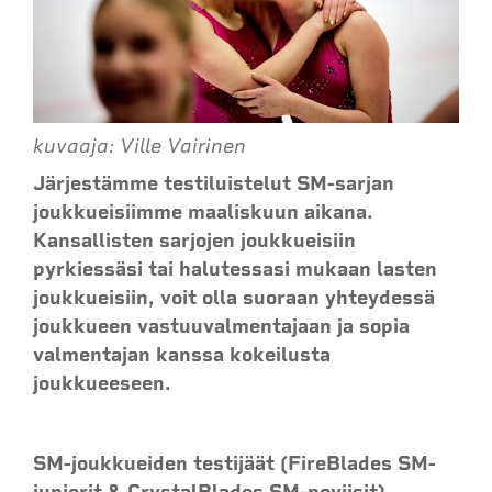
kuvaaja: Ville Vairinen
Järjestämme testiluistelut SM-sarjan
joukkueisiimme maaliskuun aikana.
Kansallisten sarjojen joukkueisiin
pyrkiessäsi tai halutessasi mukaan lasten
joukkueisiin, voit olla suoraan yhteydessä
joukkueen vastuuvalmentajaan ja sopia
valmentajan kanssa kokeilusta
joukkueeseen.
SM-joukkueiden testijäät (FireBlades SM-
juniorit & CrystalBlades SM-noviisit)