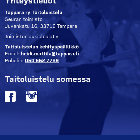
Yhteystiedot
Tappara ry Taitoluistelu
Seuran toimisto
Juvankatu 16, 33710 Tampere
Toimiston aukioloajat »
Taitoluistelun kehityspäällikkö
Email:
heidi.mattila@tappara.fi
Puhelin:
050 562 7739
Taitoluistelu somessa