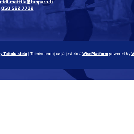
eidi.mattila@tappara.fi
:
050 562 7739
y Taitoluistelu
| Toiminnanohjausjärjestelmä
WisePlatform
powered by
W