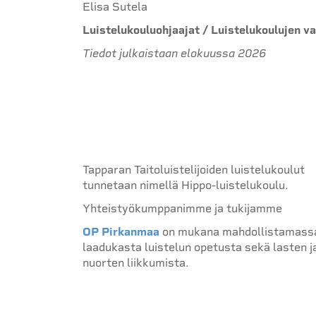
Elisa Sutela
Luistelukouluohjaajat / Luistelukoulujen v
Tiedot julkaistaan elokuussa 2026
Tapparan Taitoluistelijoiden luistelukoulut
tunnetaan nimellä Hippo-luistelukoulu.
Yhteistyökumppanimme ja tukijamme
OP Pirkanmaa
on mukana mahdollistamass
laadukasta luistelun opetusta sekä lasten j
nuorten liikkumista.