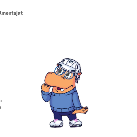
almentajat
a
a