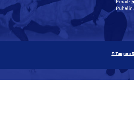
Email:
h
Puhelin
© Tappara R