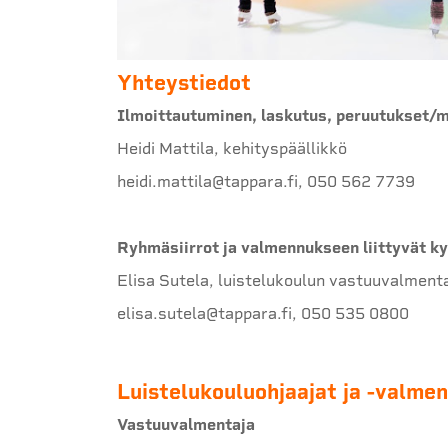
Yhteystiedot
Ilmoittautuminen, laskutus, peruutukset/m
Heidi Mattila, kehityspäällikkö
heidi.mattila@tappara.fi, 050 562 7739
Ryhmäsiirrot ja valmennukseen liittyvät 
Elisa Sutela, luistelukoulun vastuuvalment
elisa.sutela@tappara.fi, 050 535 0800
Luistelukouluohjaajat ja -valmen
Vastuuvalmentaja