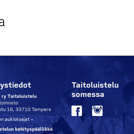
ystiedot
Taitoluistelu
somessa
 ry Taitoluistelu
toimisto
tu 16, 33710 Tampere
n aukioloajat »
istelun kehityspäällikkö