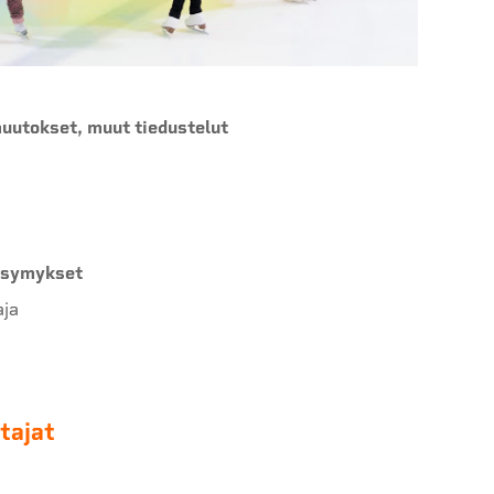
uutokset, muut tiedustelut
kysymykset
aja
tajat