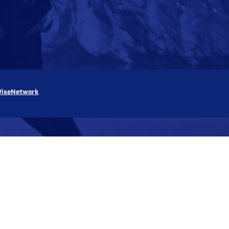
iseNetwork